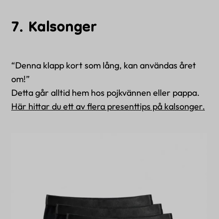
7. Kalsonger
“Denna klapp kort som lång, kan användas året
om!”
Detta går alltid hem hos pojkvännen
eller pappa.
Här hittar du ett av flera presenttips på kalsonger.