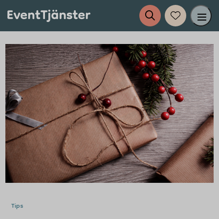
Tjänster
Evenemang
Eventplanering
Anslut dig till EventTjänster
Inspiration
Tips