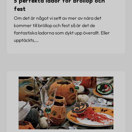
5 perfekta lador för bröllop och
fest
Om det är något vi sett av mer av nära det
kommer till bröllop och fest så är det de
fantastiska ladorna som dykt upp överallt. Eller
upptäckts,…