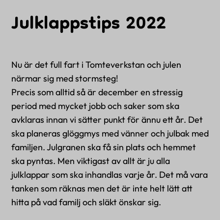
Erbjudanden
Julklappstips 2022
Om oss
Kontakt
Nu är det full fart i Tomteverkstan och julen
FAQ
närmar sig med stormsteg!
Precis som alltid så är december en stressig
Logga in
period med mycket jobb och saker som ska
avklaras innan vi sätter punkt för ännu ett år. Det
ska planeras glöggmys med vänner och julbak med
familjen. Julgranen ska få sin plats och hemmet
Kontakta oss
ska pyntas. Men viktigast av allt är ju alla
info@eventtjanster.se
julklappar som ska inhandlas varje år.
Det må vara
Adress
tanken som räknas men det är inte helt lätt att
hitta på vad familj och släkt önskar sig.
Sverige