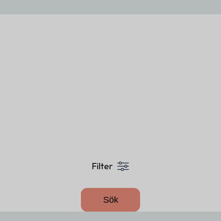
Adress
Följ oss
Sverige
Vi har samlat leverantörer inom catering som kan leverera
 en privat middag eller 10.000 gäster till en gala så har 
Filter
ål. Boka er catering redan idag!
Sök