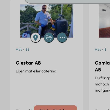
Mat • $$
Mat • $
Glestar AB
Gamla
AB
Egen mat eller catering
Du får g
mat och d
mat ge