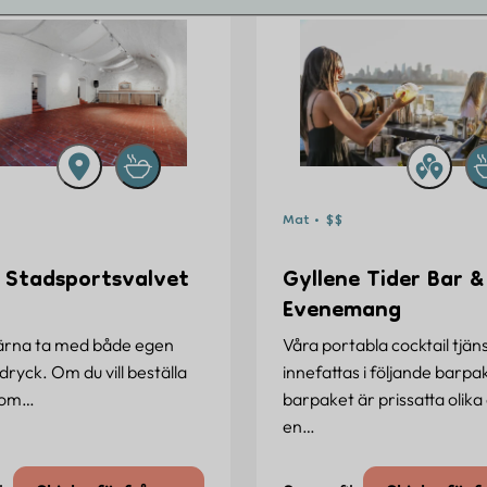
Mat • $$
 Stadsportsvalvet
Gyllene Tider Bar &
Evenemang
ärna ta med både egen
Våra portabla cocktail tjän
ryck. Om du vill beställa
innefattas i följande barpa
nom…
barpaket är prissatta olika
en…