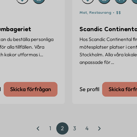
Mat, Restaurang • $$
umbageriet
Scandic Continenta
kan du beställa personliga
Hos Scandic Continental fi
ör alla tillfällen. Våra
mötesplatser platser i cen
ch kakor utformas i…
Stockholm. Alla våra lokale
anpassade för…
l
Skicka förfrågan
Se profil
Skicka förf
1
2
3
4