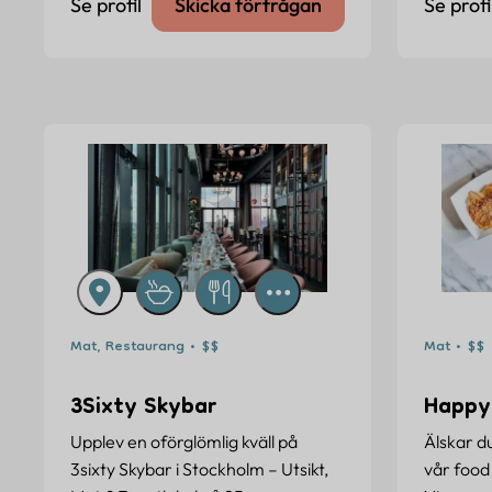
Se profil
Skicka förfrågan
Se profi
Mat, Restaurang • $$
Mat • $$
3Sixty Skybar
Happy
Upplev en oförglömlig kväll på
Älskar d
3sixty Skybar i Stockholm – Utsikt,
vår food 