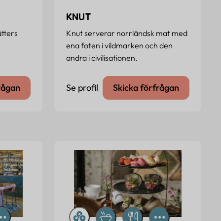
KNUT
tters
Knut serverar norrländsk mat med
ena foten i vildmarken och den
andra i civilisationen.
rågan
Se profil
Skicka förfrågan