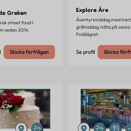
Explore Åre
de Greken
Äventyrsmiddag med trerä
isk street food I
grillmiddag i kåta på vacka
lm sedan 2014.
Fröålägret.
l
Skicka förfrågan
Se profil
Skicka förf