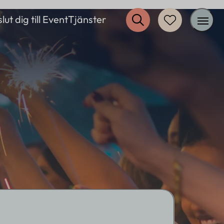
lut dig till EventTjänster
Inspiration
Restaurang
Erbjudanden
Övrigt
Om oss
Kontakt
FAQ
Logga in