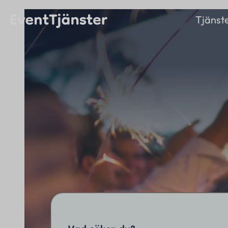
Tjänst
Aktiviteter
Ett större
Mat
evenemang på
gång?
Underhållning
Kontakta oss