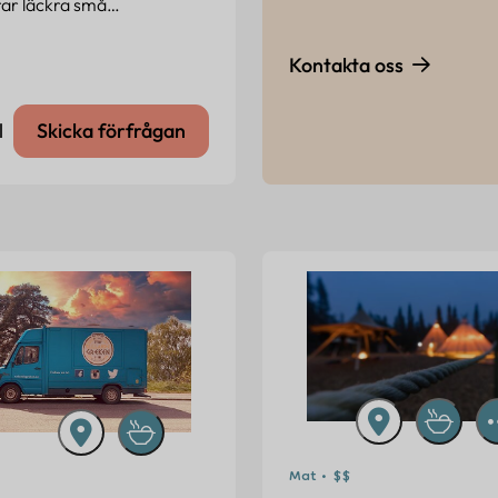
rar läckra små…
Kontakta oss
l
Skicka förfrågan
Mat • $$