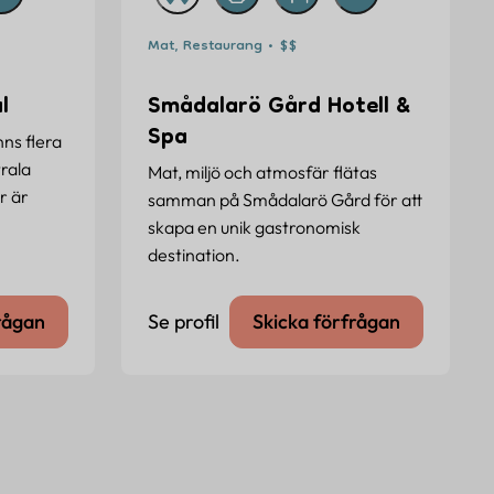
Mat, Restaurang • $$
l
Smådalarö Gård Hotell &
Spa
nns flera
trala
Mat, miljö och atmosfär flätas
r är
samman på Smådalarö Gård för att
skapa en unik gastronomisk
destination.
rågan
Se profil
Skicka förfrågan