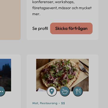
konferenser, workshops,
företagsevent, mässor och mycket
mer.
Se profil
Skicka förfrågan
Mat, Restaurang • $$