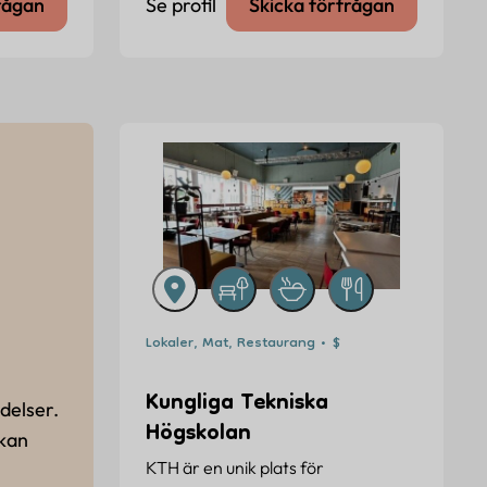
rågan
Se profil
Skicka förfrågan
Lokaler, Mat, Restaurang • $
Kungliga Tekniska
delser.
Högskolan
 kan
KTH är en unik plats för