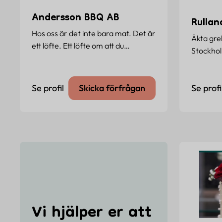
Andersson BBQ AB
Rullan
Hos oss är det inte bara mat. Det är
Äkta grek
ett löfte. Ett löfte om att du…
Stockho
Se profil
Skicka förfrågan
Se profi
Vi hjälper er att