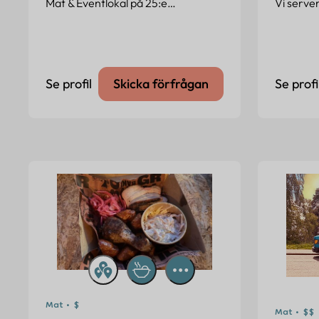
Mat & Eventlokal på 25:e…
Vi serve
Se profil
Skicka förfrågan
Se profi
Mat • $
Mat • $$