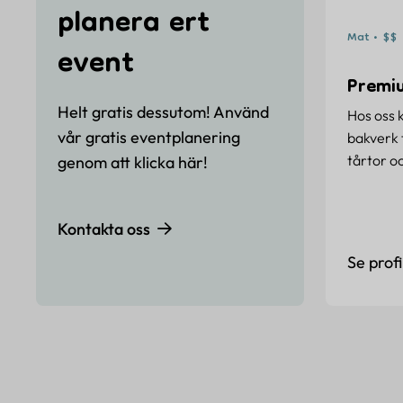
planera ert
Mat • $$
event
Premi
Helt gratis dessutom! Använd
Hos oss 
vår gratis eventplanering
bakverk f
tårtor o
genom att klicka här!
Kontakta oss
Se profi