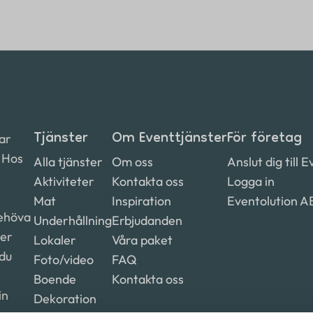
Tjänster
Om Eventtjänster
För företag
ar
. Hos
Alla tjänster
Om oss
Anslut dig till 
Aktiviteter
Kontakta oss
Logga in
Mat
Inspiration
Eventolution A
behöva
Underhållning
Erbjudanden
ter
Lokaler
Våra paket
 du
Foto/video
FAQ
Boende
Kontakta oss
in
Dekoration