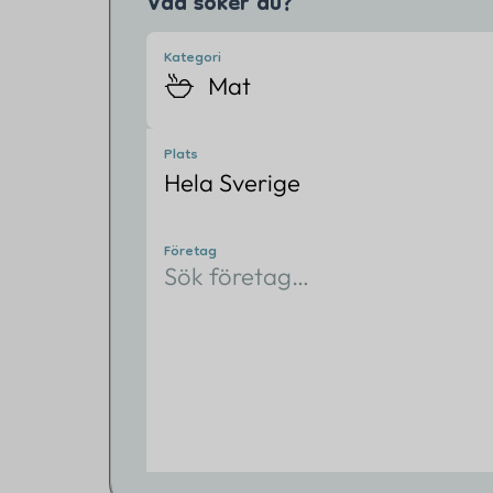
Vad söker du?
Kategori
Mat
Kontakta oss
info@eventtjanster.se
Plats
Hela Sverige
Mat
Företag
Sök företag…
En bra fest kräver bra mat! 
Vare sig ni är 10 personer på
cateringen efter era önskem