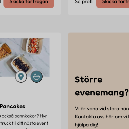
l
Skicka förfrågan
Se profil
Skicka förf
Större
evenemang?
Pancakes
Vi är vana vid stora hän
u också pannkakor? Hyr
Kontakta oss här om vi
truck till ditt nästa event!
hjälpa dig!