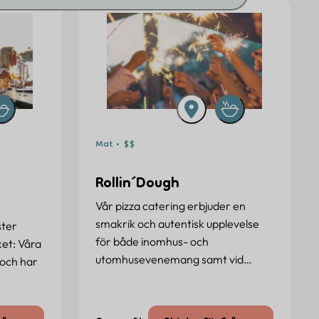
Mat • $$
Rollin´Dough
Vår pizza catering erbjuder en
smakrik och autentisk upplevelse
ster
för både inomhus- och
ket: Våra
utomhusevenemang samt vid…
 och har