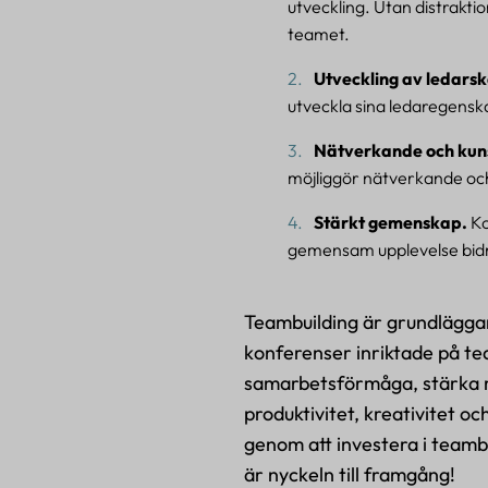
utveckling. Utan distrakti
teamet.
Utveckling av ledars
utveckla sina ledaregensk
Nätverkande och kun
möjliggör nätverkande och
Stärkt gemenskap.
Ko
gemensam upplevelse bidra
Teambuilding är grundläggan
konferenser inriktade på te
samarbetsförmåga, stärka r
produktivitet, kreativitet o
genom att investera i team
är nyckeln till framgång!