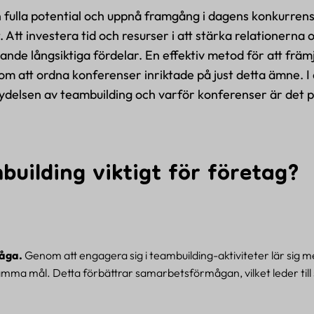
in fulla potential och uppnå framgång i dagens konkurrens
t. Att investera tid och resurser i att stärka relationern
de långsiktiga fördelar. En effektiv metod för att frä
att ordna konferenser inriktade på just detta ämne. I 
elsen av teambuilding och varför konferenser är det perf
building viktigt för företag?
åga.
Genom att engagera sig i teambuilding-aktiviteter lär sig 
a mål. Detta förbättrar samarbetsförmågan, vilket leder till 