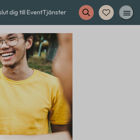
lut dig till EventTjänster
Inspiration
Restaurang
Erbjudanden
Övrigt
Om oss
Kontakt
FAQ
Logga in