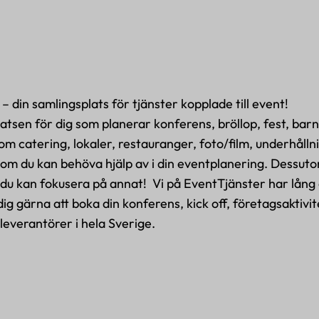
 – din samlingsplats för tjänster kopplade till event!
tsen för dig som planerar konferens, bröllop, fest, barn
nom catering, lokaler, restauranger, foto/film, underhålln
 som du kan behöva hjälp av i din eventplanering. Dessu
t du kan fokusera på annat! Vi på EventTjänster har lång
g gärna att boka din konferens, kick off, företagsaktivitet
 leverantörer i hela Sverige.