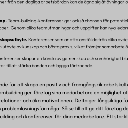
oner från den dagliga arbetsbördan kan de ägna sig åt övningar 
kap.
Team-building-konferenser ger också chansen för potentiell
aper. Genom olika teamutmaningar och uppgifter kan nya ledare 
skapsutbyte.
Konferenser samlar ofta anställda från olika avde
 utbyte av kunskap och bästa praxis, vilket främjar samarbete ö
nferenser skapar en känsla av gemenskap och samhörighet bla
r till att stärka banden och bygga förtroende.
de för att skapa en positiv och framgångsrik arbetskultu
ambuilding ger företag sina medarbetare en möjlighet at
elationer och öka motivationen. Detta ger långsiktiga 
ch problemlösningsförmåga. Så se till att ge ditt företag 
building och konferenser för dina medarbetare. Ett sta