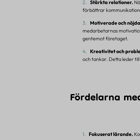
Stärkta relationer.
När
förbättrar kommunikatione
Motiverade och nöjd
medarbetarnas motivation o
gentemot företaget.
Kreativitet och prob
och tankar. Detta leder ti
Fördelarna med
Fokuserat lärande.
Kon