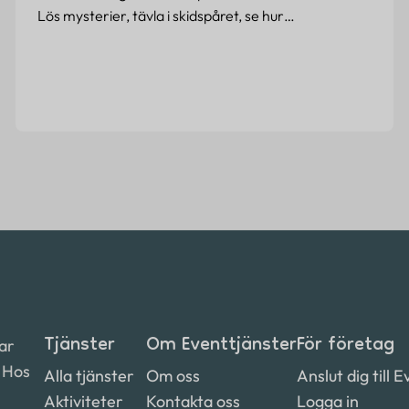
Lös mysterier, tävla i skidspåret, se hur…
Tjänster
Om Eventtjänster
För företag
ar
. Hos
Alla tjänster
Om oss
Anslut dig till 
Aktiviteter
Kontakta oss
Logga in