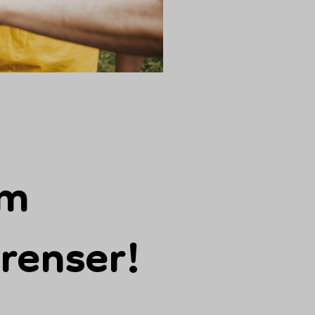
om
renser!