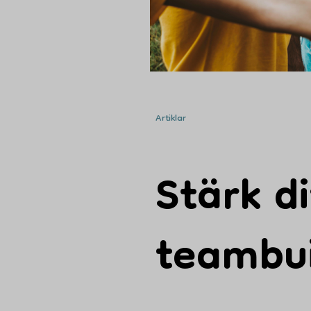
Kontakta oss
info@eventtjanster.se
Artiklar
Stärk d
teambui