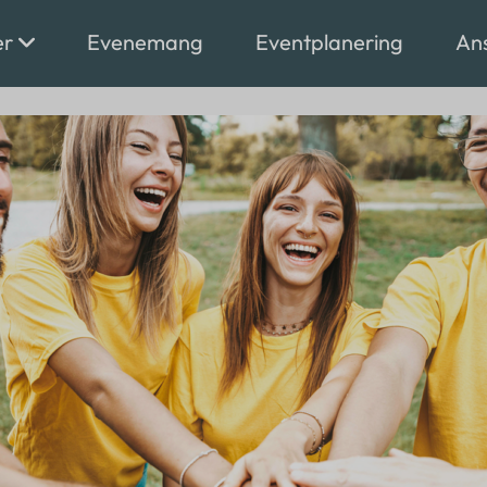
er
Evenemang
Eventplanering
Ans
Lokaler
Dekoration
Vill du ansluta
Foto / video
Stageing
din tjänst?
Ljus / ljud
Boende
Anslut dig här