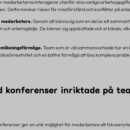
 medarbetarna interagerar utanför sina vanliga arbetsuppgifte
n. Detta minskar risken för missförstånd och konflikter på arb
a medarbetare.
Genom att känna sig som en del av ett samma
ch arbetsglädje. De känner sig uppskattade och erkända, vilket l
lemlösningsförmåga.
Team som är väl sammansvetsade har en bä
ll ökad kreativitet och en bättre förmåga att lösa komplexa probl
 konferenser inriktade på te
ferenser ger en unik möjlighet för medarbetare att fokusera he