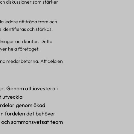
och diskussioner som stärker
a ledare att träda fram och
identifieras och stärkas.
lningar och kontor. Detta
ver hela företaget.
nd medarbetarna. Att dela en
r. Genom att investera i
t utveckla
fördelar genom ökad
den fördelen det behöver
rkt och sammansvetsat team