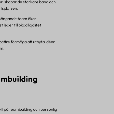
r, skapar de starkare band och
etsplatsen.
nhängande team ökar
eder till ökad lojalitet
ttre förmåga att utbyta idéer
em.
ambuilding
lt på teambuilding och personlig