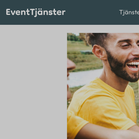
Tjänst
Aktiviteter
Ett större
Mat
evenemang på
gång?
Underhållning
Kontakta oss