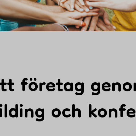
Adress
Följ oss
Sverige
itt företag gen
lding och konfe