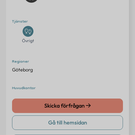
Erbjudanden
Om oss
Tjänster
Kontakt
Övrigt
FAQ
Regioner
Logga in
Göteborg
Huvudkontor
Kontakta oss
info@eventtjanster.se
Skicka förfrågan
Adress
Gå till hemsidan
Sverige