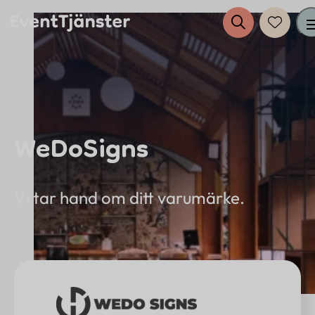
Tjänster
WeDoSigns
Evenemang
Eventplanering
Vi tar hand om ditt varumärke.
Anslut dig till EventTjänster
Inspiration