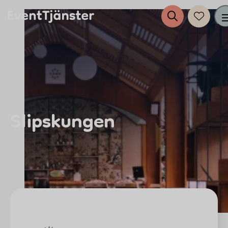
Tjänster
Evenemang
Slipskungen
Eventplanering
Anslut dig till EventTjänster
Inspiration