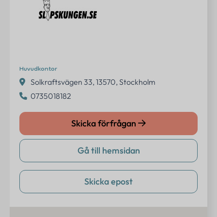
Erbjudanden
Om oss
Kontakt
Huvudkontor
FAQ
Solkraftsvägen 33, 13570, Stockholm
0735018182
Logga in
Skicka förfrågan
Kontakta oss
Gå till hemsidan
info@eventtjanster.se
Skicka epost
Adress
Sverige