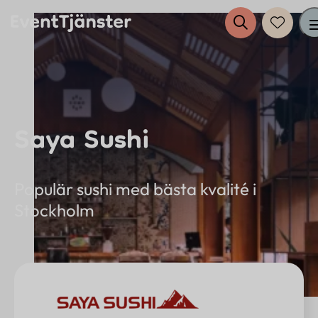
Tjänster
Saya Sushi
Evenemang
Eventplanering
Populär sushi med bästa kvalité i
Stockholm
Anslut dig till EventTjänster
Inspiration