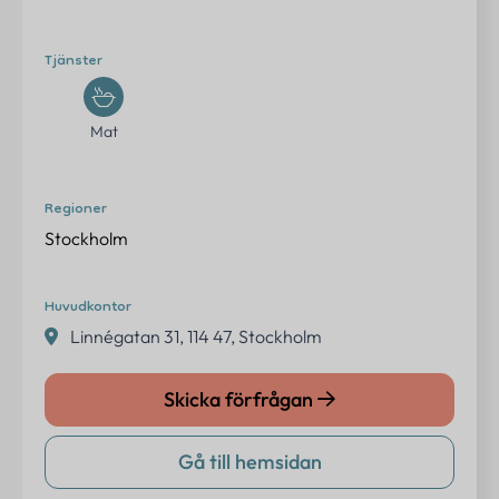
Erbjudanden
Tjänster
Om oss
Kontakt
Mat
FAQ
Regioner
Logga in
Stockholm
Huvudkontor
Linnégatan 31, 114 47, Stockholm
Kontakta oss
info@eventtjanster.se
Skicka förfrågan
Adress
Gå till hemsidan
Sverige