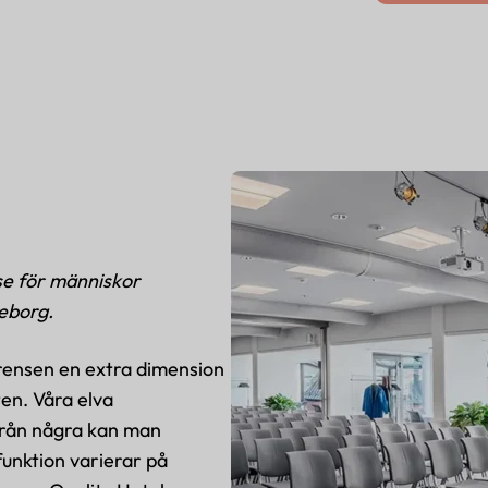
se för människor
eborg.
rensen en extra dimension
en. Våra elva
 Från några kan man
funktion varierar på