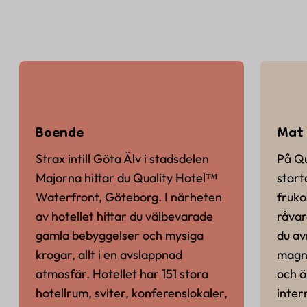
Boende
Mat 
Strax intill Göta Älv i stadsdelen
På Qu
Majorna hittar du Quality Hotel™
start
Waterfront, Göteborg. I närheten
fruko
av hotellet hittar du välbevarade
råvar
gamla bebyggelser och mysiga
du av
krogar, allt i en avslappnad
magni
atmosfär. Hotellet har 151 stora
och ö
hotellrum, sviter, konferenslokaler,
inter