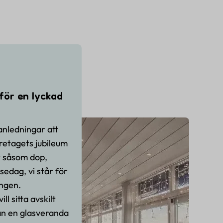
för en lyckad
anledningar att
öretagets jubileum
et såsom dop,
lsedag, vi står för
ingen.
ll sitta avskilt
rån en glasveranda