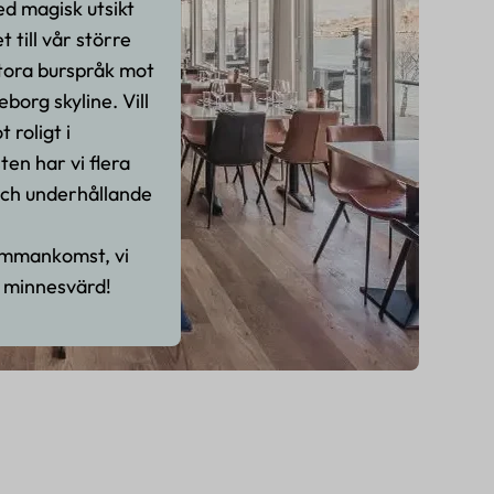
d magisk utsikt
 till vår större
tora burspråk mot
borg skyline. Vill
 roligt i
en har vi flera
och underhållande
ammankomst, vi
ir minnesvärd!