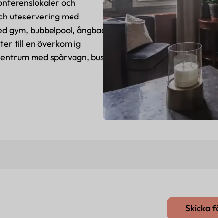
konferenslokaler och
och uteservering med
med gym, bubbelpool, ångbad
er till en överkomlig
 centrum med spårvagn, buss
Skicka 