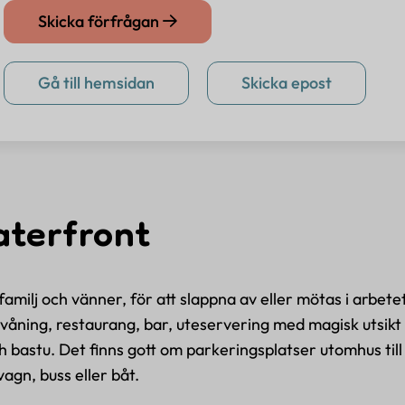
Skicka förfrågan
Gå till hemsidan
Skicka epost
terfront
milj och vänner, för att slappna av eller mötas i arbetet
stvåning, restaurang, bar, uteservering med magisk utsik
bastu. Det finns gott om parkeringsplatser utomhus till
agn, buss eller båt.