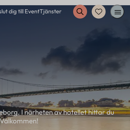
lut dig till EventTjänster
Inspiration
Restaurang
Erbjudanden
Övrigt
Om oss
Kontakt
borg. I närheten av hotellet hittar du
FAQ
. Välkommen!
Logga in