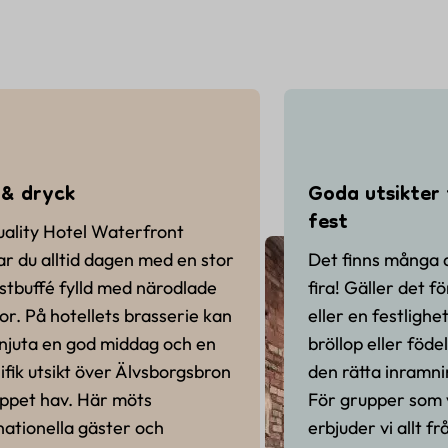
& dryck
Goda utsikter 
fest
ality Hotel Waterfront
ar du alltid dagen med en stor
Det finns många 
stbuffé fylld med närodlade
fira! Gäller det f
or. På hotellets brasserie kan
eller en festligh
njuta en god middag och en
bröllop eller föde
fik utsikt över Älvsborgsbron
den rätta inramn
ppet hav. Här möts
För grupper som vi
nationella gäster och
erbjuder vi allt f