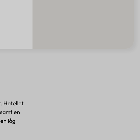
. Hotellet
t samt en
 en låg