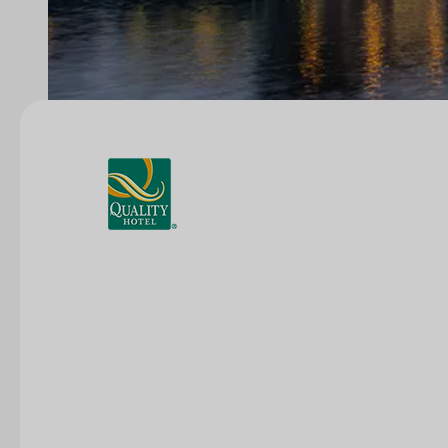
Kontakta oss
info@eventtjanster.se