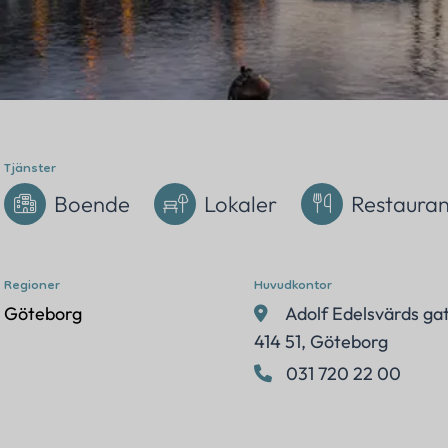
Adress
Följ oss
Sverige
Tjänster
Boende
Lokaler
Restaura
Regioner
Huvudkontor
Göteborg
Adolf Edelsvärds gat
414 51, Göteborg
031 720 22 00