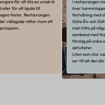
orgare för att äta en smakrik
i restaurangen me
 eller för att bjuda till
över hamninloppet
lagna fester. Restaurangen
festvåning med s
der vällagade rätter inom ett
Göta Älv och Göte
 prisspann.
man hitta på något
samband med fest
förslag på unika 
aktiviteter.
Liten som stor s
ser till att den bl