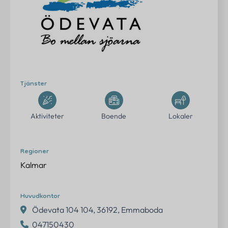
Erbjudanden
Om oss
Kontakt
FAQ
Tjänster
Logga in
Aktiviteter
Boende
Lokaler
Regioner
Kontakta oss
Kalmar
info@eventtjanster.se
Huvudkontor
Adress
Ödevata 104 104, 36192, Emmaboda
Sverige
047150430