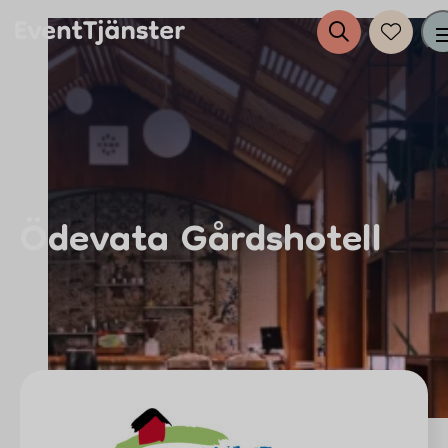
Tjänster
Evenemang
Ödevata Gårdshotell
Eventplanering
Anslut dig till EventTjänster
Inspiration