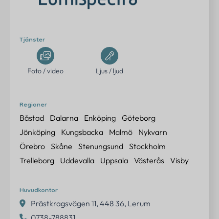
Erbjudanden
Om oss
Tjänster
Kontakt
Foto / video
Ljus / ljud
FAQ
Logga in
Regioner
Båstad
Dalarna
Enköping
Göteborg
Jönköping
Kungsbacka
Malmö
Nykvarn
Örebro
Skåne
Stenungsund
Stockholm
Kontakta oss
Trelleborg
Uddevalla
Uppsala
Västerås
Visby
info@eventtjanster.se
Adress
Huvudkontor
Sverige
Prästkragsvägen 11, 448 36, Lerum
0738-788831