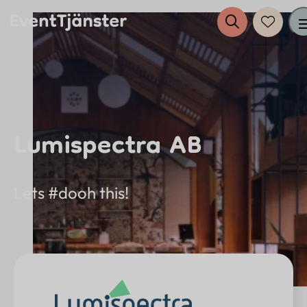
Tjänster
Lumispectra AB
Evenemang
Eventplanering
Lets #dooh this!
Anslut dig till EventTjänster
Inspiration