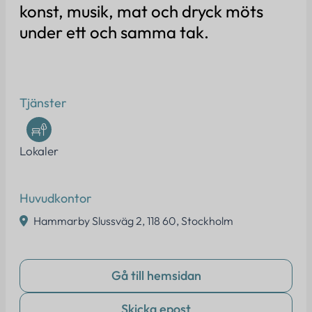
Erbjudanden
konst, musik, mat och dryck möts
under ett och samma tak.
Om oss
Kontakt
Tjänster
FAQ
Logga in
Lokaler
Huvudkontor
Kontakta oss
Hammarby Slussväg 2, 118 60, Stockholm
info@eventtjanster.se
Adress
Gå till hemsidan
Sverige
Skicka epost