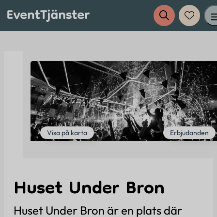
Tjänster
Evenemang
Eventplanering
Visa på karta
Erbjudanden
Anslut dig till EventTjänster
Huset Under Bron
Inspiration
Huset Under Bron är en plats där