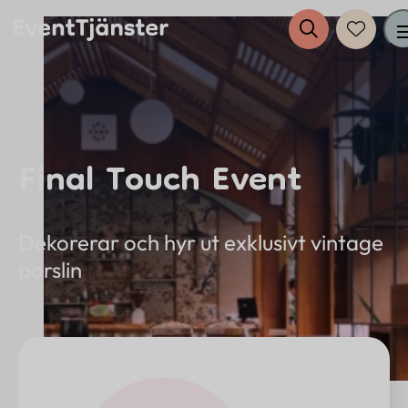
Tjänster
Final Touch Event
Evenemang
Eventplanering
Dekorerar och hyr ut exklusivt vintage
porslin
Anslut dig till EventTjänster
Inspiration