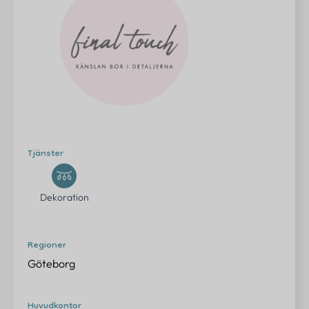
Erbjudanden
Om oss
Kontakt
FAQ
Logga in
Tjänster
Dekoration
Kontakta oss
info@eventtjanster.se
Regioner
Adress
Göteborg
Sverige
Huvudkontor