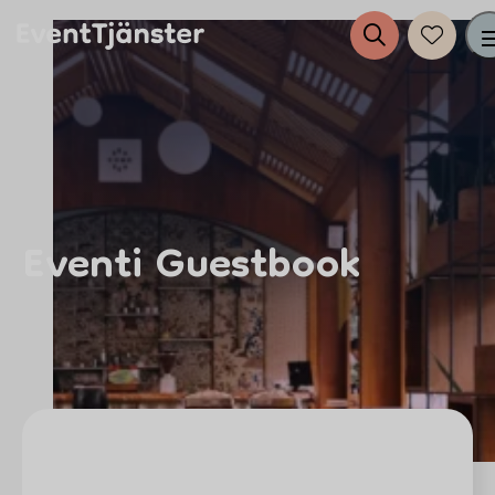
Tjänster
Evenemang
Eventi Guestbook
Eventplanering
Anslut dig till EventTjänster
Inspiration