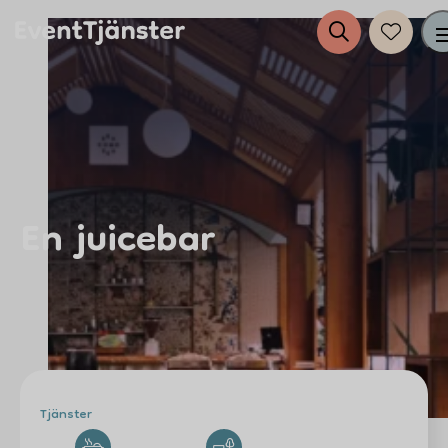
Tjänster
Evenemang
En juicebar
Eventplanering
Anslut dig till EventTjänster
Inspiration
Tjänster