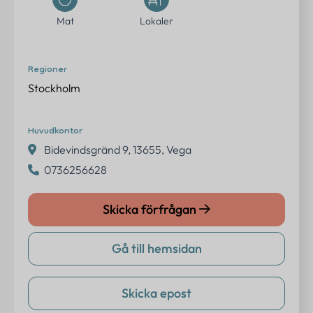
Erbjudanden
Mat
Lokaler
Om oss
Regioner
Kontakt
Stockholm
FAQ
Huvudkontor
Logga in
Bidevindsgränd 9, 13655, Vega
0736256628
Skicka förfrågan
Kontakta oss
info@eventtjanster.se
Gå till hemsidan
Adress
Sverige
Skicka epost