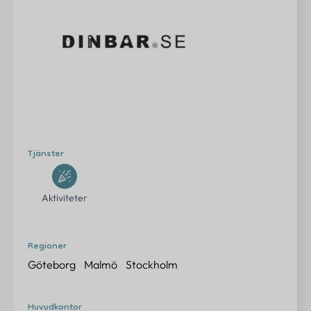
Erbjudanden
Om oss
Kontakt
FAQ
Logga in
Tjänster
Aktiviteter
Kontakta oss
info@eventtjanster.se
Regioner
Göteborg
Malmö
Stockholm
Adress
Sverige
Huvudkontor