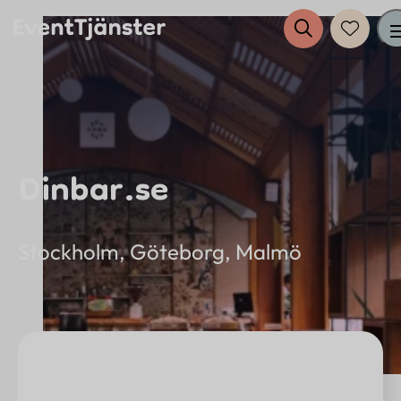
Tjänster
Dinbar.se
Evenemang
Eventplanering
Stockholm, Göteborg, Malmö
Anslut dig till EventTjänster
Inspiration