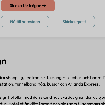
Skicka förfrågan
Gå till hemsidan
Skicka epost
gn
nära shopping, teatrar, restauranger, klubbar och barer. 
station, tunnelbana, tåg, bussar och Arlanda Express.
Sign hotellet med den skandinaviska designen där du bju
tur. Hotellet är klätt i granit och glas som tillsammans s