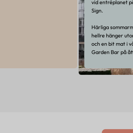
vid entréplanet p
Sign.
Härliga sommarm
hellre hänger uto
och en bit mat i 
Garden Bar på åt