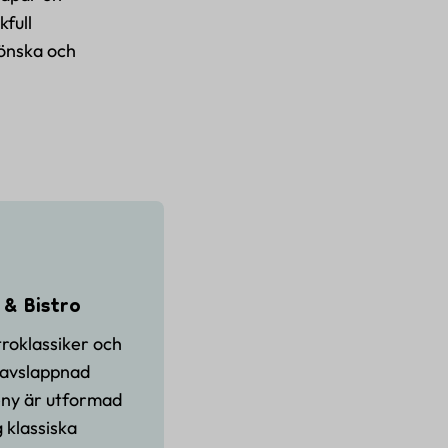
full
rönska och
 & Bistro
troklassiker och
 avslappnad
ny är utformad
g klassiska