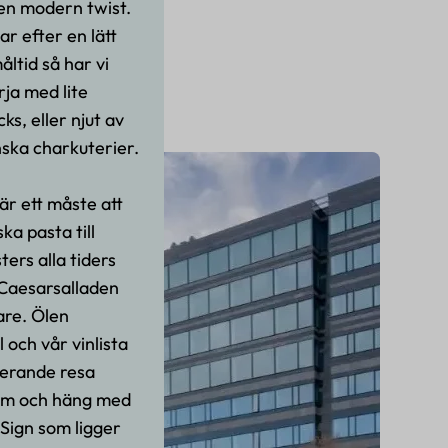
en modern twist.
ar efter en lätt
måltid så har vi
rja med lite
s, eller njut av
nska charkuterier.
är ett måste att
ka pasta till
ers alla tiders
 Caesarsalladen
re. Ölen
l och vår vinlista
rerande resa
kom och häng med
l Sign som ligger