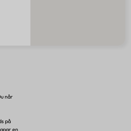
Du når
ds på
kapar en