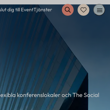
lut dig till EventTjänster
Inspiration
Restaurang
Erbjudanden
Övrigt
Om oss
Kontakt
lexibla konferenslokaler och The Social
FAQ
Logga in