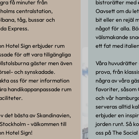
gra få minuter från
bistrorätter med 
holms centralstation,
Oavsett om du let
lbana, tåg, bussar och
bit eller en rejäl 
da Express.
något för alla. Bö
välsmakande snack
on Hotel Sign erbjuder rum
ett fat med italie
sade för att vara tillgängliga
ullstolsburna gäster men även
Våra huvudrätter 
örsel- och synskadade.
prova, från klassis
kta oss för mer information
några av våra gäst
åra handikappanpassade rum
favoriter, såsom
ciliteter.
och vår hamburga
serveras alltid kal
v det bästa av Skandinavien,
erbjuder en inspi
i Stockholm - välkommen till
jorden runt. Så 
on Hotel Sign!
oss ​​på The Socia