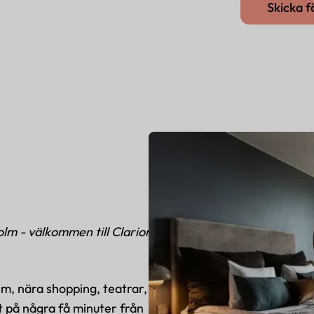
Skicka 
olm - välkommen till Clarion
olm, nära shopping, teatrar,
t på några få minuter från