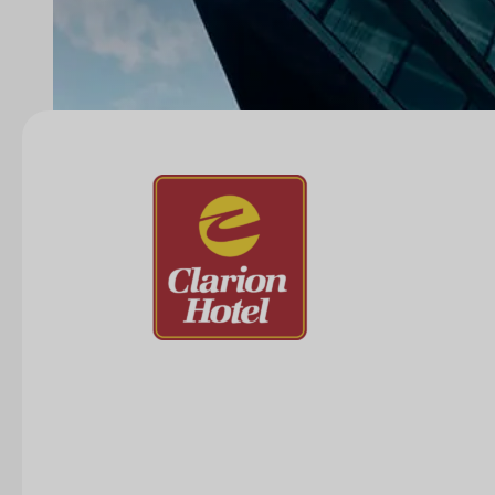
Kontakta oss
info@eventtjanster.se