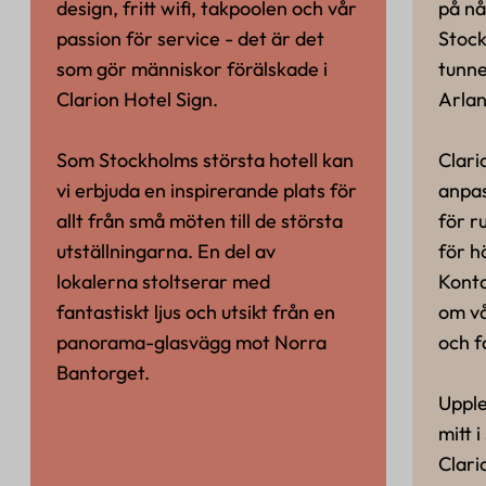
design, fritt wifi, takpoolen och vår
på nå
passion för service - det är det
Stock
som gör människor förälskade i
tunne
Clarion Hotel Sign.
Arlan
Som Stockholms största hotell kan
Clari
vi erbjuda en inspirerande plats för
anpas
allt från små möten till de största
för r
utställningarna. En del av
för h
lokalerna stoltserar med
Konta
fantastiskt ljus och utsikt från en
om v
panorama-glasvägg mot Norra
och fa
Bantorget.
Upple
mitt 
Clari