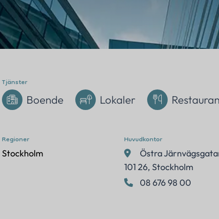
Adress
Följ oss
Sverige
Tjänster
Boende
Lokaler
Restaura
Regioner
Huvudkontor
Stockholm
Östra Järnvägsgata
101 26, Stockholm
08 676 98 00