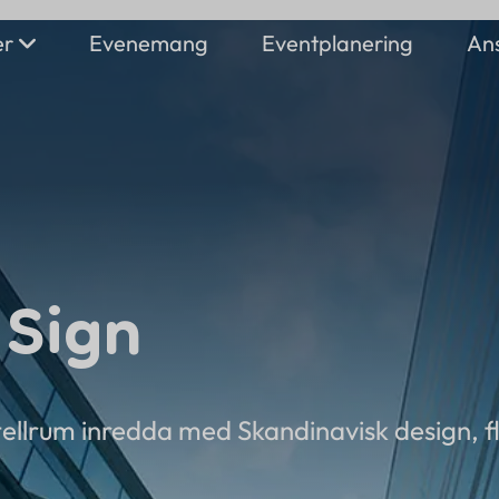
er
Evenemang
Eventplanering
Ans
Lokaler
Dekoration
 Sign
Vill du ansluta
Foto / video
Stageing
din tjänst?
Ljus / ljud
Boende
otellrum inredda med Skandinavisk design, f
Anslut dig här