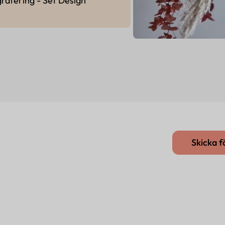
rafering - Set Design
Skicka 