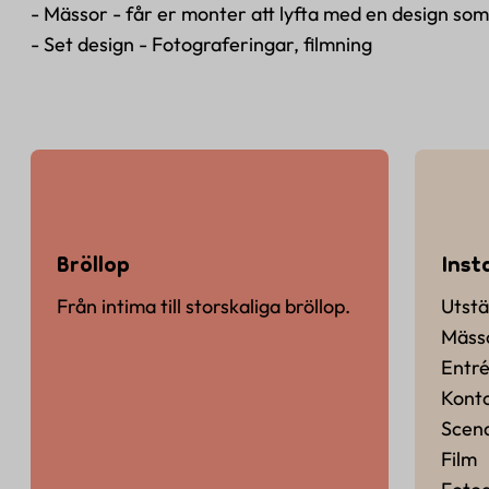
- Mässor - får er monter att lyfta med en design so
- Set design - Fotograferingar, filmning
Bröllop
Inst
Från intima till storskaliga bröllop.
Utstä
Mäss
Entr
Kont
Scen
Film