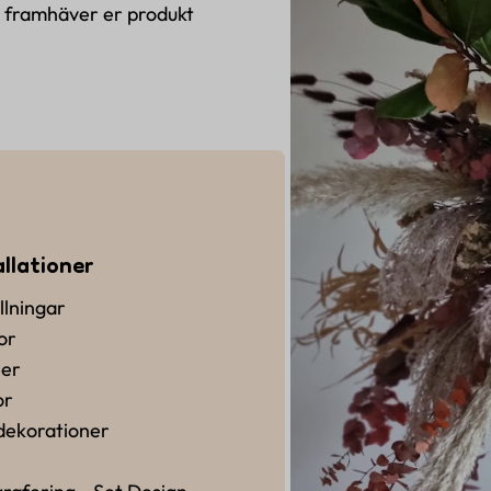
m framhäver er produkt
allationer
llningar
or
éer
or
dekorationer