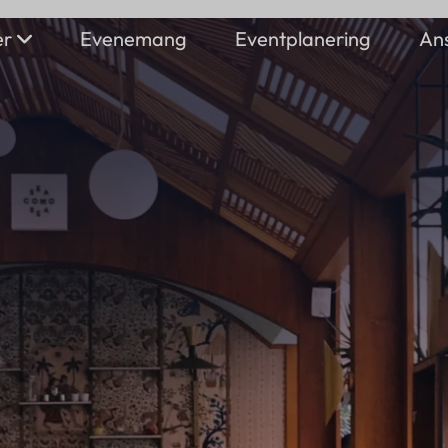
er
Evenemang
Eventplanering
Ans
Lokaler
Dekoration
Vill du ansluta
Foto / video
Stageing
din tjänst?
Ljus / ljud
Boende
Anslut dig här