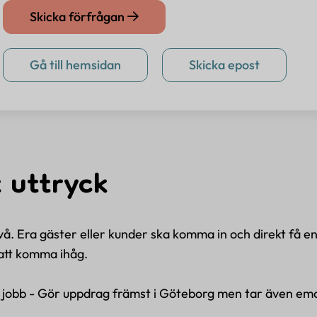
Skicka förfrågan
Gå till hemsidan
Skicka epost
 uttryck
e nivå. Era gäster eller kunder ska komma in och direkt få e
att komma ihåg.
la jobb - Gör uppdrag främst i Göteborg men tar även em