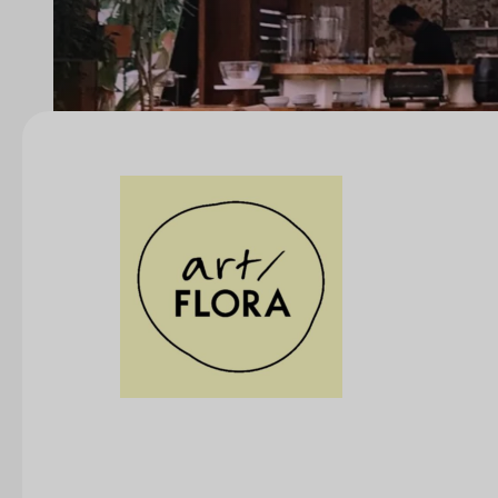
Kontakta oss
info@eventtjanster.se