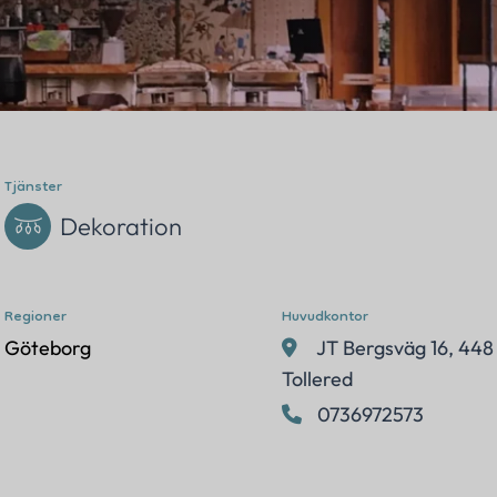
Adress
Följ oss
Sverige
Tjänster
Dekoration
Regioner
Huvudkontor
Göteborg
JT Bergsväg 16, 448
Tollered
0736972573