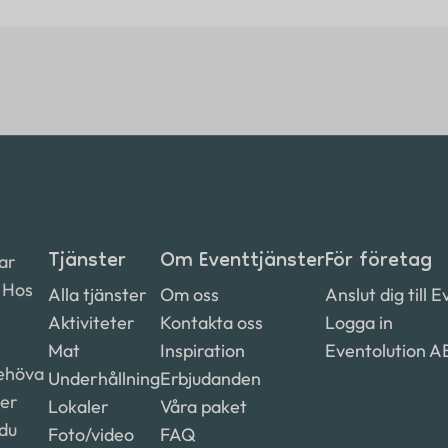
Tjänster
Om Eventtjänster
För företag
ar
. Hos
Alla tjänster
Om oss
Anslut dig till 
Aktiviteter
Kontakta oss
Logga in
Mat
Inspiration
Eventolution A
behöva
Underhållning
Erbjudanden
ter
Lokaler
Våra paket
 du
Foto/video
FAQ