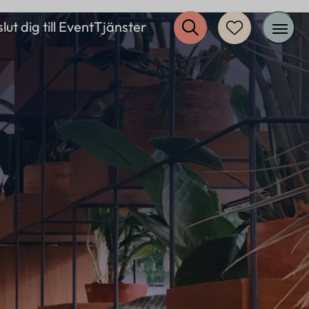
lut dig till EventTjänster
Inspiration
Restaurang
Erbjudanden
Övrigt
Om oss
Kontakt
FAQ
Logga in