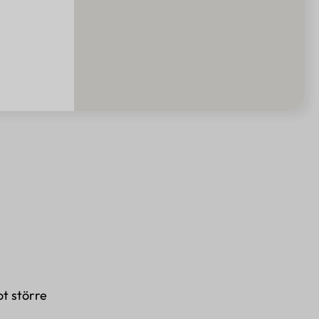
n
ot större