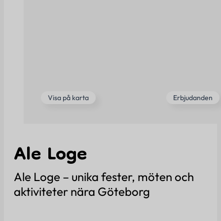
Erbjudanden
Om oss
Kontakt
FAQ
Visa på karta
Erbjudanden
Logga in
Ale Loge
Kontakta oss
info@eventtjanster.se
Ale Loge – unika fester, möten och
Adress
aktiviteter nära Göteborg
Sverige