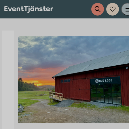
Tjänster
Evenemang
Eventplanering
Anslut dig till EventTjänster
Inspiration