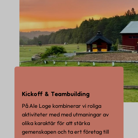
Kickoff & Teambuilding
På Ale Loge kombinerar vi roliga
aktiviteter med med utmaningar av
olika karaktär för att stärka
gemenskapen och ta ert företag till