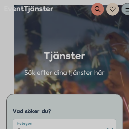
Tjänster
Tjänster
Evenemang
Sök efter dina tjänster här
Eventplanering
Anslut dig till EventTjänster
Vad söker du?
Inspiration
Kategori