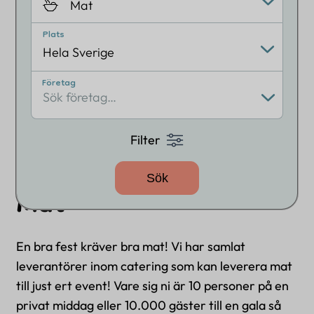
Erbjudanden
Mat
Plats
Om oss
Hela Sverige
Kontakt
Företag
Sök företag…
FAQ
Filter
Logga in
Sök
Mat
Kontakta oss
info@eventtjanster.se
En bra fest kräver bra mat! Vi har samlat
leverantörer inom catering som kan leverera mat
Adress
till just ert event! Vare sig ni är 10 personer på en
Sverige
privat middag eller 10.000 gäster till en gala så